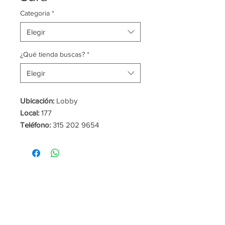
Categoria
*
Elegir
¿Qué tienda buscas?
*
Elegir
Ubicación:
Lobby
Local:
177
Teléfono:
315 202 9654
Contacto:
lrinconm@sura.com.co
Horarios:
Lunes a Viernes: 7:30 am
a 5:00 pm
HORARIO DE
ATENCIÓN
Galería Comercial:
Cinemas:
De lunes a viernes y festivos
De lunes a sábados desde las
de 10:00am a 9:00pm
2.00pm a 10:00pm.
Domingos
y festivos
desde las
10:00am a
12:00pm
y de
2:00pm a
10:00pm