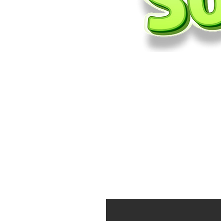
En E
Hemos lle
ambiental, 
nuestras ins
en los que
En El Puente