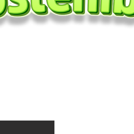
l Puente estamos comprometidos con el medio ambi
vado a cabo estrategias en pro de disminuir nuest
recientemente instalamos paneles solares que brind
talaciones.
Igualmente, estaremos adecuando punto
 podremos reciclar diferentes tipos de recursos apr
, seguiremos trabajando por el desarrollo sostenibl