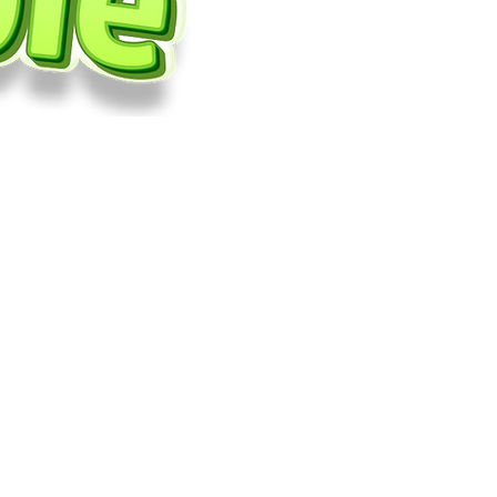
ente.
ro impacto
an energía a
s ecológicos
ovechables.
e de San Gil.