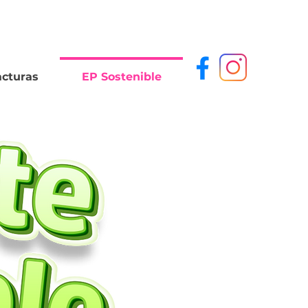
acturas
EP Sostenible