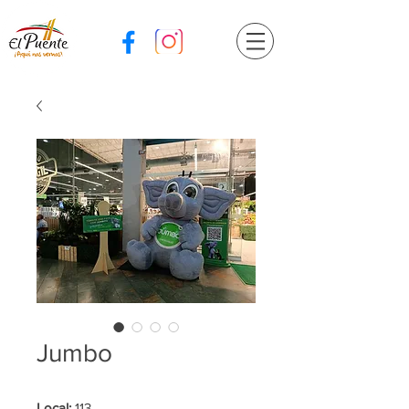
Jumbo
Local:
113