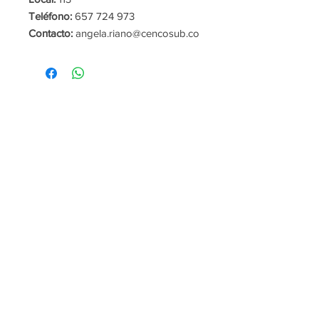
Teléfono:
657 724 973
Contacto:
angela.riano@cencosub.co
m.co
Red Social:
@jumbocolombia.com
HORARIO DE
ATENCIÓN
Galería Comercial:
Cinemas:
De lunes a viernes y festivos
De lunes a sábados desde las
de 10:00am a 9:00pm
2.00pm a 10:00pm.
Domingos
y festivos
desde las
10:00am a
12:00pm
y de
2:00pm a
10:00pm
Plazoleta de Comidas La
Dunas y Bares:
Ceiba:
De lunes a jueves desde las
De lunes a domingo y festivos
3
:00pm a 2:45am.
desde las
11:30am a 9:00pm
POLÍTICA DE TRATAMIENTO DE DATOS