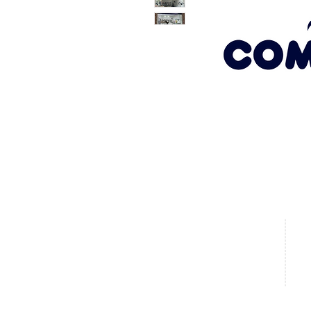
HORARIO DE
Galer
De lu
ATENCIÓN
de 1