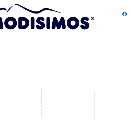
Red Soci
Horario
Lunes: 
Martes:
Miércol
Jueves:
Viernes
Sábado:
Domingo
Cinemas:
ía Comercial:
Plazoleta de Comidas La Ceiba:
De lunes a sábados des
nes a viernes y festivos
De lunes a domingo y festivos
2.00pm a 10:00pm.
Do
0:00am a 9:00pm
desde las
11:30am a 9:00pm
y festivos
desde las
10:
12:00pm
y de
2:00pm a