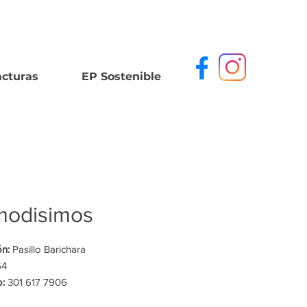
acturas
EP Sostenible
odisimos
ón:
Pasillo Barichara
64
o:
301 617 7906
o:
sangil@comodisimos.com.co