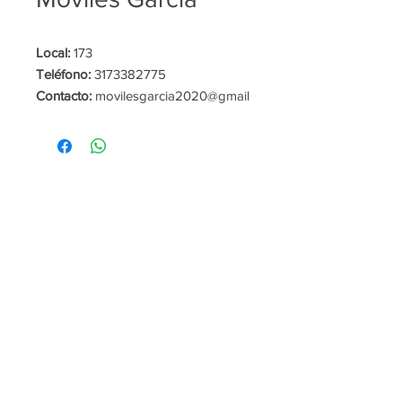
Local:
173
Teléfono:
3173382775
Contacto:
movilesgarcia2020@gmail
.com
Red Social:
@moviles_garciasangil
HORARIO DE
ATENCIÓN
Galería Comercial:
Cinemas:
De lunes a viernes y festivos
De lunes a sábados desde las
de 10:00am a 9:00pm
2.00pm a 10:00pm.
Domingos
y festivos
desde las
10:00am a
12:00pm
y de
2:00pm a
10:00pm
Plazoleta de Comidas La
Dunas y Bares:
Ceiba:
De lunes a jueves desde las
De lunes a domingo y festivos
3
:00pm a 2:45am.
desde las
11:30am a 9:00pm